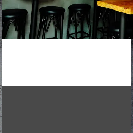
香港最獨特的精釀啤酒
酒吧
20個輪換生啤酒頭。獨家進
口。九龍旺角。