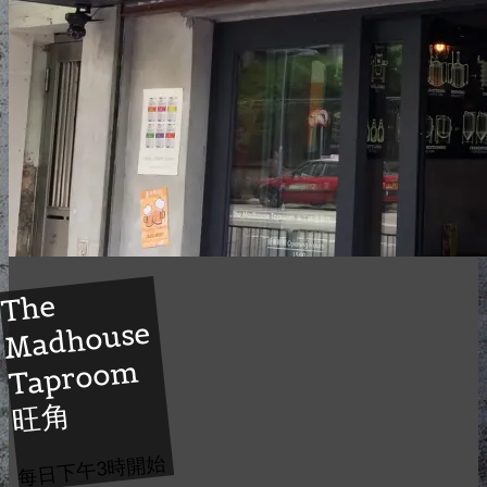
The
Taproo
Madhouse
m
旺角
每日下午3時開始