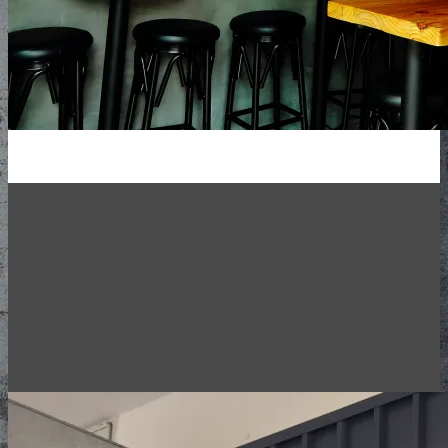
香港最獨特的精釀啤酒酒吧
20個輪換生啤酒頭。獨家進口。九龍旺角。