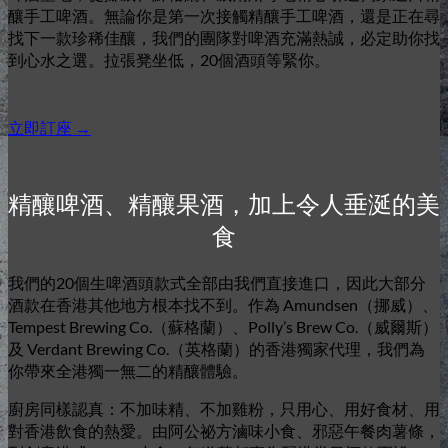
釀手工啤酒。無論你是第一次接觸精釀手工啤酒，還是正在尋
找下一款珍稀佳釀，我們的團隊對啤酒充滿熱誠，必定助你找
到心水之選。拉張凳坐低，20個酒頭等緊你。
立即訂座 →
精釀啤酒、精釀果酒，加上令人垂涎的美
食
我們的20個生啤酒頭款式全部由我們直接進口，因此大部分
酒款在香港其他地方根本找不到。作為 Amundsen（挪威）、
Tempest Brewing Co.（蘇格蘭）、Polly’s Brew Co.（威爾斯）
及 Verdant Brewing Co.（英格蘭）的香港獨家代理，我們為
你帶來全港獨一無二的精釀體驗。
廚房同樣認真：不加味精、不加雞粉，只用心、用好食材、用
對香港飲食的熱愛。由阿公祕方滷味小食、邪惡午餐肉薯條，