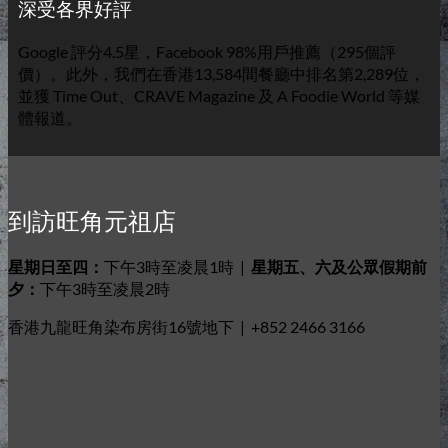
深受各界好評
Google 評分4.5星，Facebook 98%用戶推薦（295個評
價）。此外，我們在香港13,584間餐廳中排名第2,289位，
並獲 Time Out、CRAVE Magazine 及 A Foodie World 等媒
體報道。
到訪旺角元祖店
星期日至四：
下午3時至凌晨1時 |
星期五、六及公眾假期前
夕：
下午3時至凌晨2時
香港九龍旺角染布房街16號地下 | +852 2466 3166